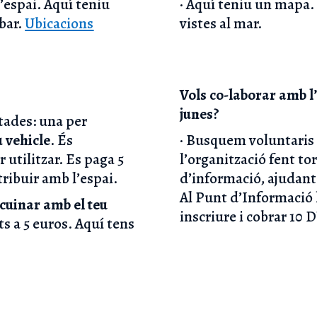
l’espai. Aquí teniu
· Aquí teniu un mapa.
bar.
Ubicacions
vistes al mar.
Vols co-laborar amb l
junes?
itades: una per
u vehicle
. És
· Busquem voluntaris i
 utilitzar. Es paga 5
l’organització fent to
tribuir amb l’espai.
d’informació, ajudant a
Al Punt d’Informació 
cuinar amb el teu
inscriure i cobrar 10 D
ts a 5 euros. Aquí tens