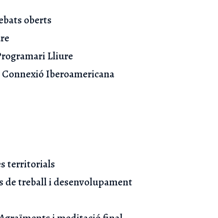
debats oberts
ure
 Programari Lliure
e. Connexió Iberoamericana
es territorials
ups de treball i desenvolupament
 Agraïments i meditació final