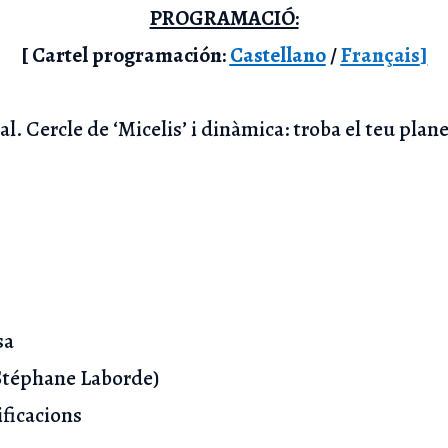
PROGRAMACIÓ:
[ Cartel programación:
Castellano
/
Français
]
l. Cercle de ‘Micelis’ i dinàmica: troba el teu plane
sa
(Stéphane Laborde)
ificacions