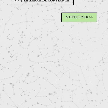
< < 4: LA XARXA DE CONFIANÇA
6: UTILITZAR >>